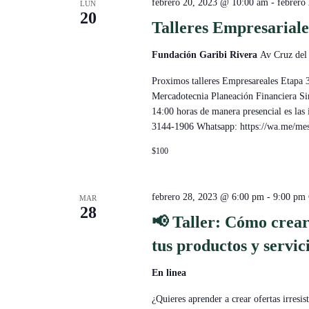
febrero 20, 2023 @ 10:00 am
-
febrero
LUN
20
Talleres Empresariale
Fundación Garibi Rivera
Av Cruz del
Proximos talleres Empresareales Etapa 
Mercadotecnia Planeación Financiera Si
14:00 horas de manera presencial es las
3144-1906 Whatsapp: https://wa.m
$100
febrero 28, 2023 @ 6:00 pm
-
9:00 pm
MAR
28
📢 Taller: Cómo crear
tus productos y servic
En linea
¿Quieres aprender a crear ofertas irresi