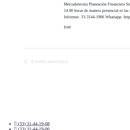
Mercadotecnia Planeación Financiera Si
14:00 horas de manera presencial es las 
Informes: 33-3144-1906 Whatsapp: 
$100
Eventos
anterior(es)
(33) 31-44-19-08
(33) 31-44-19-06