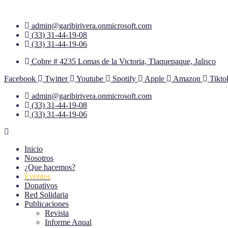
admin@garibirivera.onmicrosoft.com
(33) 31-44-19-08
(33) 31-44-19-06
Cobre # 4235 Lomas de la Victoria, Tlaquepaque, Jalisco
Facebook
Twitter
Youtube
Spotify
Apple
Amazon
Tikto
admin@garibirivera.onmicrosoft.com
(33) 31-44-19-08
(33) 31-44-19-06
Inicio
Nosotros
¿Que hacemos?
Eventos
Donativos
Red Solidaria
Publicaciones
Revista
Informe Anual