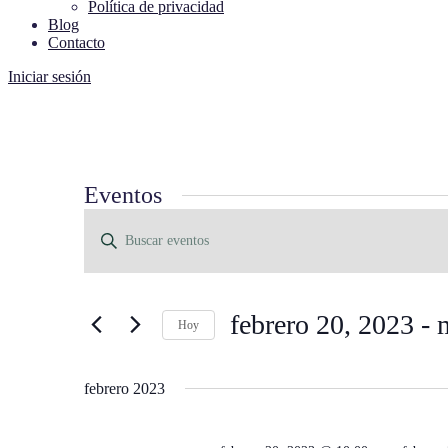
Política de privacidad
Blog
Contacto
Iniciar sesión
Eventos
Búsqueda
Introduce
y
la
palabra
navegació
clave.
de
Busca
febrero 20, 2023
 - 
Eventos
vistas
Hoy
para
Seleccionar
de
la
fecha.
palabra
Eventos
febrero 2023
clave.