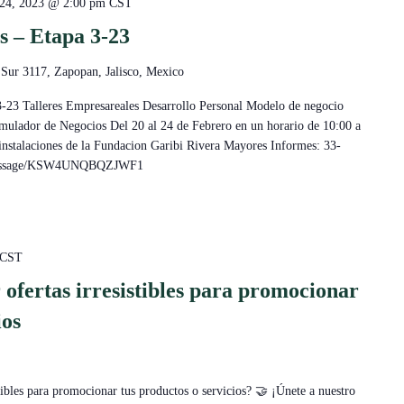
 24, 2023 @ 2:00 pm
CST
s – Etapa 3-23
 Sur 3117, Zapopan, Jalisco, Mexico
3-23 Talleres Empresareales Desarrollo Personal Modelo de negocio
mulador de Negocios Del 20 al 24 de Febrero en un horario de 10:00 a
 instalaciones de la Fundacion Garibi Rivera Mayores Informes: 33-
e/message/KSW4UNQBQZJWF1
CST
 ofertas irresistibles para promocionar
ios
stibles para promocionar tus productos o servicios? 🤝 ¡Únete a nuestro