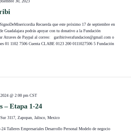
ptiembre 30, 2023
ribi
SignoDeMisericordia Recuerda que este próximo 17 de septiembre en
s de Guadalajara podrás apoyar con tu donativo a la Fundación
ar Atraves de Paypal al correo: garibiriverafundacion@gmail.com o
heques 01 1102 7506 Cuenta CLABE 0123 200 0111027506 5 Fundación
, 2024 @ 2:00 pm
CST
s – Etapa 1-24
 Sur 3117, Zapopan, Jalisco, Mexico
1-24 Talleres Empresariales Desarrollo Personal Modelo de negocio